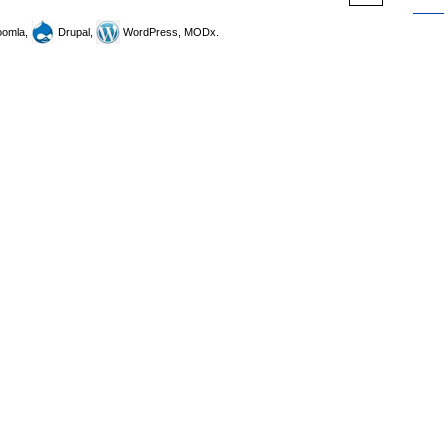
omla,
Drupal,
WordPress, MODx.